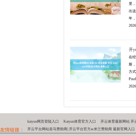
里，
出这
年，
2026
开y
在经
斯，
方式
Pi
2026
kaiyun网页登陆入口
Kaiyun体育官方入口
开云体育最新网站 开云
开云平台网站皇马赞助商| 开云平台官方ac米兰赞助商 最新官网入口
友情链接：