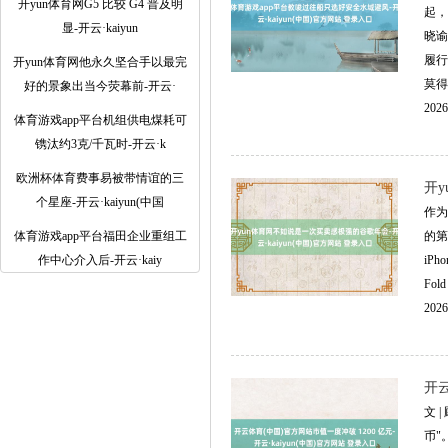
开yun体育网G5 比较 G4 普及明
起，
显-开云·kaiyun
晓谕
履行
开yun体育网他永久坚合手以最完
莫得
好的景象出当今荧幕前-开云·
2026
体育游戏app平台机组供电煤耗可
镌汰约3克/千瓦时-开云·k
欧洲杯体育费事易被带情谊的三
开y
个星座-开云·kaiyun(中国
作为
体育游戏app平台福田企业重组工
的第
作中心介入后-开云·kaiy
iP
Fo
2026
开云
文 
币"