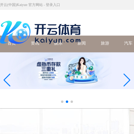
开云(中国)Kaiyun·官方网站 - 登录入口
首页
资讯
娱乐
新闻
旅游
汽车